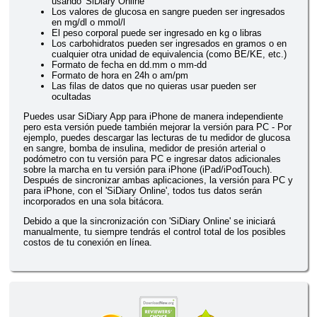
usando 'SiDiary Online'
Los valores de glucosa en sangre pueden ser ingresados
en mg/dl o mmol/l
El peso corporal puede ser ingresado en kg o libras
Los carbohidratos pueden ser ingresados en gramos o en
cualquier otra unidad de equivalencia (como BE/KE, etc.)
Formato de fecha en dd.mm o mm-dd
Formato de hora en 24h o am/pm
Las filas de datos que no quieras usar pueden ser
ocultadas
Puedes usar SiDiary App para iPhone de manera independiente
pero esta versión puede también mejorar la versión para PC - Por
ejemplo, puedes descargar las lecturas de tu medidor de glucosa
en sangre, bomba de insulina, medidor de presión arterial o
podómetro con tu versión para PC e ingresar datos adicionales
sobre la marcha en tu versión para iPhone (iPad/iPodTouch).
Después de sincronizar ambas aplicaciones, la versión para PC y
para iPhone, con el 'SiDiary Online', todos tus datos serán
incorporados en una sola bitácora.
Debido a que la sincronización con 'SiDiary Online' se iniciará
manualmente, tu siempre tendrás el control total de los posibles
costos de tu conexión en línea.