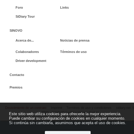
Foro
Links
SiDiary Tour
SINOVO
Acerca de...
Noticias de prensa
Colaboradores
Términos de uso
Driver development
Contacto
Premios
Desistimiento de un contrato
Imprimir
Terminos de uso y condiciones
sidiary.net
2026 - SINOVO health solutions GmbH
Este sitio web utiliza cookies para ofrecerle la mejor experiencia.
Puede cambiar su configuración de cookies en cualquier momento.
Si continúa sin cambiarla, asumimos que acepta el uso de cookies.