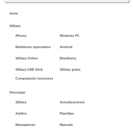
Inicio
SiDiary
iPhone
Windows PC
Medidores soportados
Android
SiDiary Online
Blackberry
SiDiary USB Stick
SiDiary gratis
Comparación funciones
Descargar
SiDiary
Actualizaciones
AddIns
Plantillas
Manejadores
Manuals