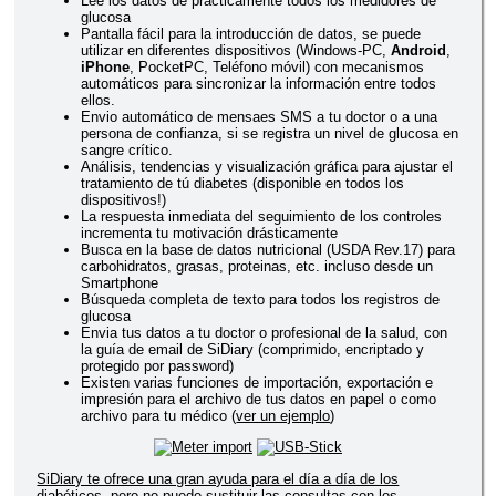
Lee los datos de prácticamente todos los medidores de
glucosa
Pantalla fácil para la introducción de datos, se puede
utilizar en diferentes dispositivos (Windows-PC,
Android
,
iPhone
, PocketPC, Teléfono móvil) con mecanismos
automáticos para sincronizar la información entre todos
ellos.
Envio automático de mensaes SMS a tu doctor o a una
persona de confianza, si se registra un nivel de glucosa en
sangre crítico.
Análisis, tendencias y visualización gráfica para ajustar el
tratamiento de tú diabetes (disponible en todos los
dispositivos!)
La respuesta inmediata del seguimiento de los controles
incrementa tu motivación drásticamente
Busca en la base de datos nutricional (USDA Rev.17) para
carbohidratos, grasas, proteinas, etc. incluso desde un
Smartphone
Búsqueda completa de texto para todos los registros de
glucosa
Envia tus datos a tu doctor o profesional de la salud, con
la guía de email de SiDiary (comprimido, encriptado y
protegido por password)
Existen varias funciones de importación, exportación e
impresión para el archivo de tus datos en papel o como
archivo para tu médico (
ver un ejemplo
)
SiDiary te ofrece una gran ayuda para el día a día de los
diabéticos, pero no puede sustituir las consultas con los