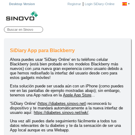
|
Desktop Version
Registrar
Login SiDiary-Online
SiDiary App para Blackberry
Ahora puedes usar 'SiDiary Online' en tu teléfono celular
Blackberry (está bien probado en los modelos Blackberry más
nuevos) con ¡una nueva gran experiencia como usuario debido a
que hemos rediseñado la interfaz del usuario desde cero para
estos gadgets móviles!
Esta solución puede ser usada aún con un iPhone (como puedes
ver en las pantallas de ejemplo mostradas abajo); sin embargo,
tenemos una App nativa en la
Apple App Store
...
'SiDiary Online' (
https://diabetes.sinovo.net
) reconocerá tu
dispositivo y te mandará automáticamente a la nueva interfaz de
usuario aquí:
https://diabetes.sinovo.net/iwk/
.
Una vez allí puedes darle seguimiento fácilmente a todos tus
datos relevantes de tu diabetes y te da la sensación de ser una
App local aunque es una Webapp.