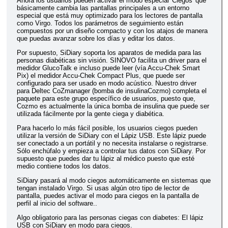
Ahora los usuarios pueden activar el modo especial 'Ciegos' que
básicamente cambia las pantallas principales a un entorno
especial que está muy optimizado para los lectores de pantalla
como Virgo. Todos los parámetros de seguimiento están
compuestos por un diseño compacto y con los atajos de manera
que puedas avanzar sobre los días y editar los datos.
Por supuesto, SiDiary soporta los aparatos de medida para las
personas diabéticas sin visión. SINOVO facilita un driver para el
medidor GlucoTalk e incluso puede leer (vía Accu-Chek Smart
Pix) el medidor Accu-Chek Compact Plus, que puede ser
configurado para ser usado en modo acústico. Nuestro driver
para Deltec CoZmanager (bomba de insulinaCozmo) completa el
paquete para este grupo específico de usuarios, puesto que,
Cozmo es actualmente la única bomba de insulina que puede ser
utilizada fácilmente por la gente ciega y diabética.
Para hacerlo lo más fácil posible, los usuarios ciegos pueden
utilizar la versión de SiDiary con el Lápiz USB. Este lápiz puede
ser conectado a un portátil y no necesita instalarse o registrarse.
Sólo enchúfalo y empieza a controlar tus datos con SiDiary. Por
supuesto que puedes dar tu lápiz al médico puesto que esté
medio contiene todos los datos.
SiDiary pasará al modo ciegos automáticamente en sistemas que
tengan instalado Virgo. Si usas algún otro tipo de lector de
pantalla, puedes activar el modo para ciegos en la pantalla de
perfil al inicio del software..
Algo obligatorio para las personas ciegas con diabetes: El lápiz
USB con SiDiary en modo para ciegos.