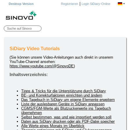
|
Desktop Version
Registrieren
Login SiDiary-Online
SiDiary Video Tutorials
(Sie können unsere Video-Anleitungen auch direkt in unserem
YouTube-Channel ansehen:
https://www.youtube.com/@SinovoDE
)
Inhaltsverzeichnis:
Tipps & Tricks für die Unterstützung durch SiDiary
BE- und Korrekturfaktoren einrichten und ändern
Das Tagebuch in SiDiary um eigene Elemente erweitern
Liste der auslesbaren Geräte in SiDiary anpassen
CGMS/FGM-Werte als Blutzuckerwerte ins Tagebuch
übernehmen
Selbst bestimmen, was und wie importiert werden soll
Daten aus SiDiary drucken oder als PDF-Datei speicher
Alle Werte eines Monats im Überblick