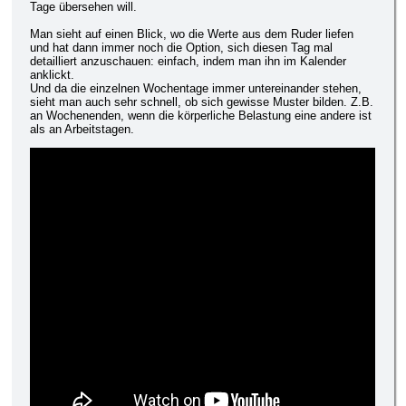
Tage übersehen will.
Man sieht auf einen Blick, wo die Werte aus dem Ruder liefen
und hat dann immer noch die Option, sich diesen Tag mal
detailliert anzuschauen: einfach, indem man ihn im Kalender
anklickt.
Und da die einzelnen Wochentage immer untereinander stehen,
sieht man auch sehr schnell, ob sich gewisse Muster bilden. Z.B.
an Wochenenden, wenn die körperliche Belastung eine andere ist
als an Arbeitstagen.