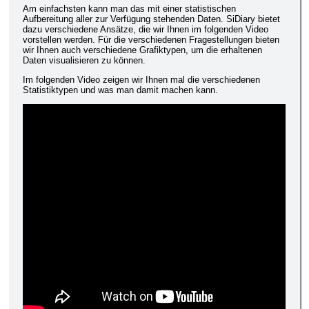
Am einfachsten kann man das mit einer statistischen
Aufbereitung aller zur Verfügung stehenden Daten. SiDiary bietet
dazu verschiedene Ansätze, die wir Ihnen im folgenden Video
vorstellen werden. Für die verschiedenen Fragestellungen bieten
wir Ihnen auch verschiedene Grafiktypen, um die erhaltenen
Daten visualisieren zu können.
Im folgenden Video zeigen wir Ihnen mal die verschiedenen
Statistiktypen und was man damit machen kann.