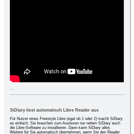
...
SiDiary liest automatisch Libre Reader aus
Für Nutzer eines Freestyle Libre (egal ob 1 oder 2) macht SiDiary
es einfach: Sie brauchen zum Auslesen nur neben SiDiary auch
die Libre-Software zu installieren. Dann kann SiDiary alles
Weitere für Sie automatisch übernehmen, wenn Sie den Reader