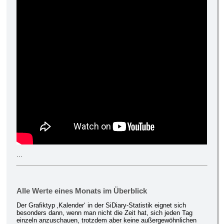
...
Alle Werte eines Monats im Überblick
Der Grafiktyp ‚Kalender‘ in der SiDiary-Statistik eignet sich
besonders dann, wenn man nicht die Zeit hat, sich jeden Tag
einzeln anzuschauen, trotzdem aber keine außergewöhnlichen