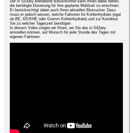
Der in SiDiary enthaltene Bolusrechner kann Ihnen dabei helfen,
die benötigte Dosierung für Ihre geplante Mahlzeit zu errechnen.
Er berücksichtigt dabei auch Ihren aktuellen Blutzucker. Dazu
muss er jedoch wissen, welche Faktoren für Kohlenhydrate (egal
ob BE, KE/KHE oder Gramm Kohlenhydrate) und zur Korrektur
Sie zu welcher Tageszeit benötigen.
In diesem Video zeigen wir Ihnen, wo Sie das in SiDiary
einstellen können, auf Wunsch für jede Stunde des Tages mit
eigenen Faktoren.