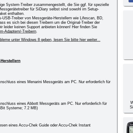
nige System-Treiber zusammengestellt, die Sie ggf. für spezielle
ssgerätetreiber für SiDiary selbst sind sowohl im Setup-
ket enthalten.
s-USB-Treiber von Messgeräte-Herstellern wie Lifescan, BD,
ss es sich bei diesen Treibern um die Original-Treiber der
 wir leider keinen Support anbieten können! Hier finden Sie
m-Adaptern/-Treibern
.
obleme unter Windows 8 geben, lesen Sie bitte hier weiter...
Herstellern
chluss eines Menarini Messgeräts am PC. Nur erforderlich für
W
chluss eines Abbott Messgeräts am PC. Nur erforderlich für
S
Bit Systeme; 7.2 MB)
lesen eines Accu-Chek Guide oder Accu-Chek Instant