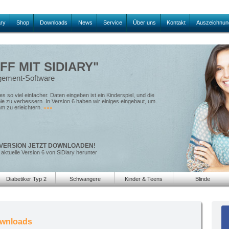
ary
Shop
Downloads
News
Service
Über uns
Kontakt
Auszeichnun
FF MIT SIDIARY"
agement-Software
s so viel einfacher. Daten eingeben ist ein Kinderspiel, und die
pie zu verbessern. In Version 6 haben wir einiges eingebaut, um
mm zu erleichtern.
»»»
VERSION JETZT DOWNLOADEN!
 aktuelle Version 6 von SiDiary herunter
Diabetiker Typ 2
Schwangere
Kinder & Teens
Blinde
ownloads