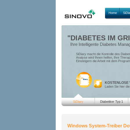
Home
SiDi
"DIABETES IM GRI
Ihre Intelligente Diabetes Man
SiDiary macht die Kontrolle des Diabete
Analyse wird Ihnen helfen, Ihre Thera
Einsteigern die Arbeit mit dem Progra
KOSTENLOSE 
Laden Sie hier die
SiDiary
Diabetiker Typ 1
Windows System-Treiber D